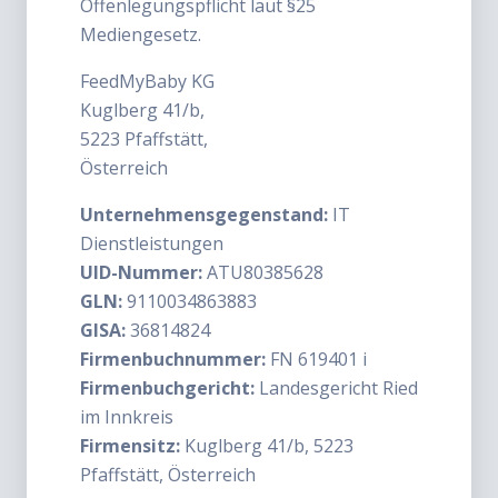
Offenlegungspflicht laut §25
Mediengesetz.
FeedMyBaby KG
Kuglberg 41/b,
5223 Pfaffstätt,
Österreich
Unternehmensgegenstand:
IT
Dienstleistungen
UID-Nummer:
ATU80385628
GLN:
9110034863883
GISA:
36814824
Firmenbuchnummer:
FN 619401 i
Firmenbuchgericht:
Landesgericht Ried
im Innkreis
Firmensitz:
Kuglberg 41/b, 5223
Pfaffstätt, Österreich