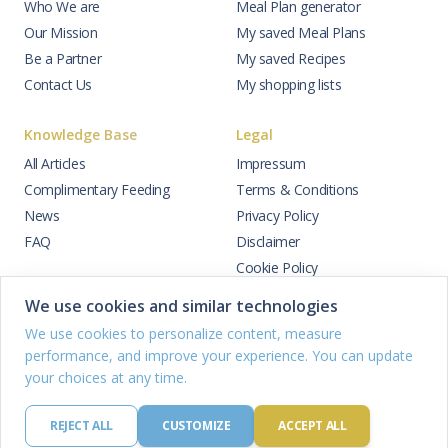
Who We are
Meal Plan generator
Our Mission
My saved Meal Plans
Be a Partner
My saved Recipes
Contact Us
My shopping lists
Knowledge Base
Legal
All Articles
Impressum
Complimentary Feeding
Terms & Conditions
News
Privacy Policy
FAQ
Disclaimer
Cookie Policy
Cookie settings
We use cookies and similar technologies
How we use AI
We use cookies to personalize content, measure
DSAR Form
performance, and improve your experience. You can update
Unsubscribe Newsletter
your choices at any time.
REJECT ALL
CUSTOMIZE
ACCEPT ALL
©
FeedMyBaby 2024
- coded by Popeye.